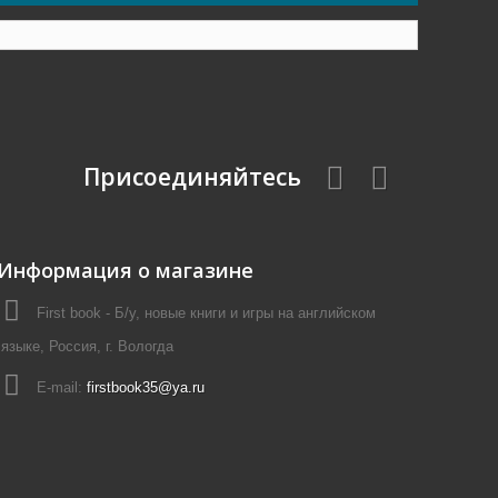
Присоединяйтесь
Информация о магазине
First book - Б/у, новые книги и игры на английском
языке, Россия, г. Вологда
E-mail:
firstbook35@ya.ru