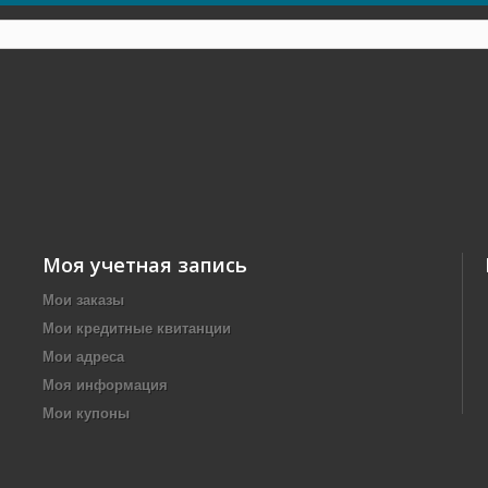
Моя учетная запись
Мои заказы
Мои кредитные квитанции
Мои адреса
Моя информация
Мои купоны