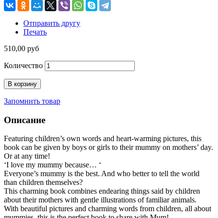
Отправить другу
Печать
510,00 руб
Количество
В корзину
Запомнить товар
Описание
Featuring children’s own words and heart-warming pictures, this
book can be given by boys or girls to their
mummy
on mothers’ day.
Or at any time!
‘I love
my
mummy
because… ‘
Everyone’s
mummy
is the best. And who better to tell the world
than children themselves?
This charming book combines endearing things said by children
about their mothers with gentle illustrations of familiar animals.
With beautiful pictures and charming words from children, all about
mummies, this is the perfect book to share with Mum!