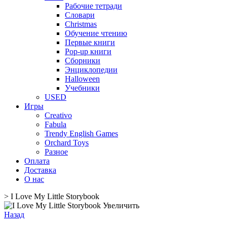
Рабочие тетради
Словари
Christmas
Обучение чтению
Первые книги
Pop-up книги
Сборники
Энциклопедии
Halloween
Учебники
USED
Игры
Creativo
Fabula
Trendy English Games
Orchard Toys
Разное
Оплата
Доставка
О нас
>
I Love My Little Storybook
Увеличить
Назад