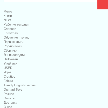
Меню
Книги
NEW
Рабочие тетради
Словари
Christmas
Обучение чтению
Первые книги
Pop-up книги
Сборники
Энциклопедии
Halloween
Учебники
USED
Игры
Creativo
Fabula
Trendy English Games
Orchard Toys
Разное
Оплата
Доставка
О нас