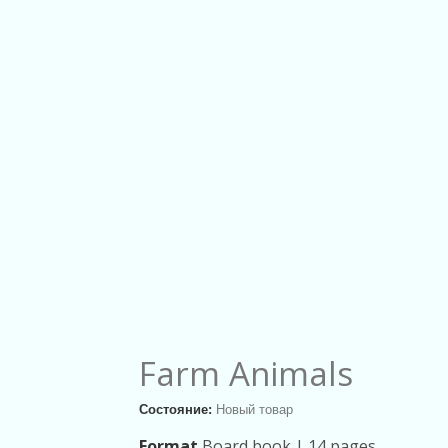
Farm Animals
Состояние:
Новый товар
Format
Board book |
14 pages