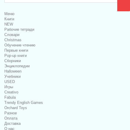
Меню
Книги
NEW
Рабочие тетради
Словари
Christmas
Обучение чтению
Первые книги
Pop-up книги
Сборники
Энциклопедии
Halloween
Учебники
USED
Игры
Creativo
Fabula
Trendy English Games
Orchard Toys
Разное
Оплата
Доставка
О нас