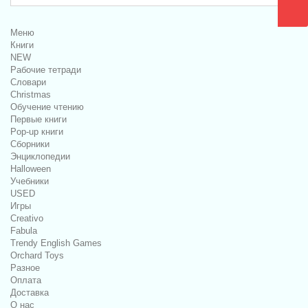
Меню
Книги
NEW
Рабочие тетради
Словари
Christmas
Обучение чтению
Первые книги
Pop-up книги
Сборники
Энциклопедии
Halloween
Учебники
USED
Игры
Creativo
Fabula
Trendy English Games
Orchard Toys
Разное
Оплата
Доставка
О нас