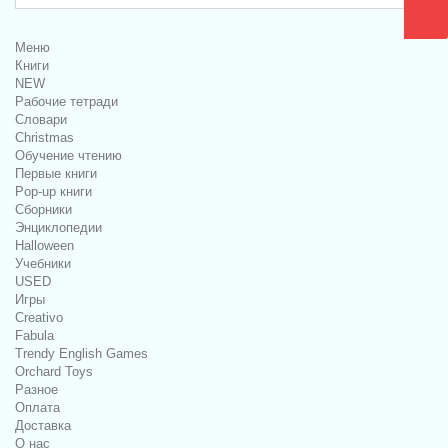
Меню
Книги
NEW
Рабочие тетради
Словари
Christmas
Обучение чтению
Первые книги
Pop-up книги
Сборники
Энциклопедии
Halloween
Учебники
USED
Игры
Creativo
Fabula
Trendy English Games
Orchard Toys
Разное
Оплата
Доставка
О нас