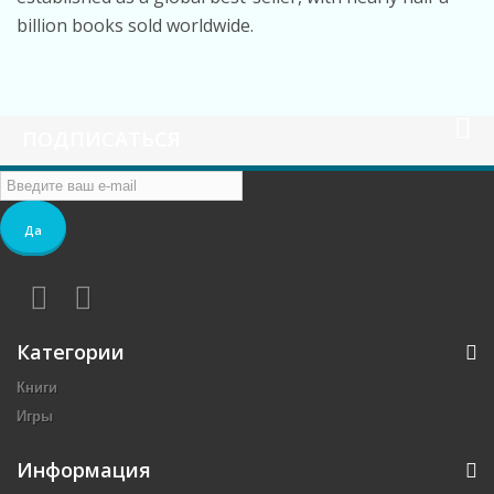
billion books sold worldwide.
ПОДПИСАТЬСЯ
Да
Категории
Книги
Игры
Информация