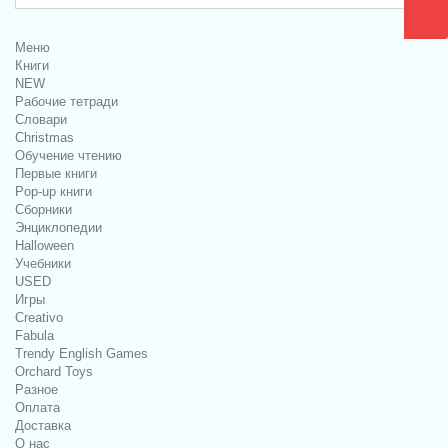
Меню
Книги
NEW
Рабочие тетради
Словари
Christmas
Обучение чтению
Первые книги
Pop-up книги
Сборники
Энциклопедии
Halloween
Учебники
USED
Игры
Creativo
Fabula
Trendy English Games
Orchard Toys
Разное
Оплата
Доставка
О нас