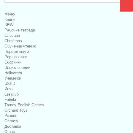
Меню
Книги
NEW
Рабочие тетради
Словари
Christmas
Обучение чтению
Первые книги
Pop-up книги
Сборники
Энциклопедии
Halloween
Учебники
USED
Игры
Creativo
Fabula
Trendy English Games
Orchard Toys
Разное
Оплата
Доставка
О нас