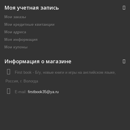
Моя учетная запись
Мои заказы
Мои кредитные квитанции
Мои адреса
Моя информация
Мои купоны
Информация о магазине
First book - Б/у, новые книги и игры на английском языке,
Россия, г. Вологда
E-mail:
firstbook35@ya.ru