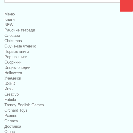
Меню
Книги
NEW
Рабочие тетради
Словари
Christmas
Обучение чтению
Первые книги
Pop-up книги
Сборники
Энциклопедии
Halloween
Учебники
USED
Игры
Creativo
Fabula
Trendy English Games
Orchard Toys
Разное
Оплата
Доставка
О нас