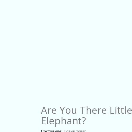
Are You There Littl
Elephant?
Состояние:
Новый товар