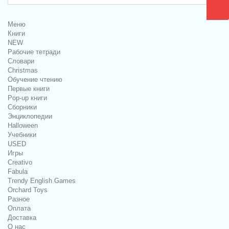
Меню
Книги
NEW
Рабочие тетради
Словари
Christmas
Обучение чтению
Первые книги
Pop-up книги
Сборники
Энциклопедии
Halloween
Учебники
USED
Игры
Creativo
Fabula
Trendy English Games
Orchard Toys
Разное
Оплата
Доставка
О нас