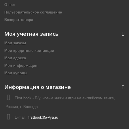
О нас
Пользовательское соглашение
Возврат товара
Моя учетная запись
Мои заказы
Мои кредитные квитанции
Мои адреса
Моя информация
Мои купоны
Информация о магазине
First book - Б/у, новые книги и игры на английском языке,
Россия, г. Вологда
E-mail:
firstbook35@ya.ru