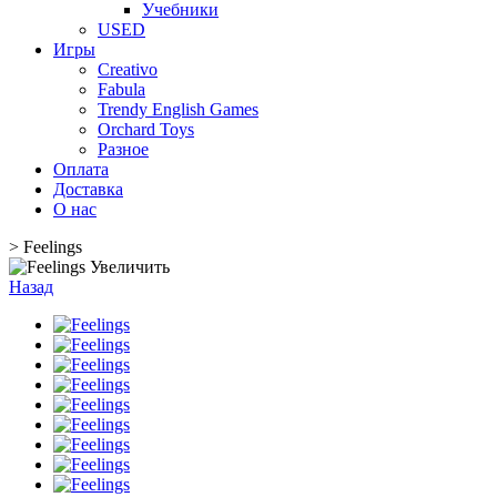
Учебники
USED
Игры
Creativo
Fabula
Trendy English Games
Orchard Toys
Разное
Оплата
Доставка
О нас
>
Feelings
Увеличить
Назад