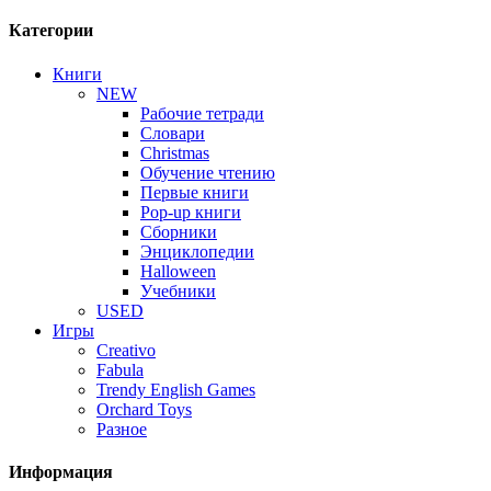
Категории
Книги
NEW
Рабочие тетради
Словари
Christmas
Обучение чтению
Первые книги
Pop-up книги
Сборники
Энциклопедии
Halloween
Учебники
USED
Игры
Creativo
Fabula
Trendy English Games
Orchard Toys
Разное
Информация