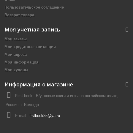
Пользовательское соглашение
Возврат товара
Моя учетная запись
Мои заказы
Мои кредитные квитанции
Мои адреса
Моя информация
Мои купоны
Информация о магазине
First book - Б/у, новые книги и игры на английском языке,
Россия, г. Вологда
E-mail:
firstbook35@ya.ru