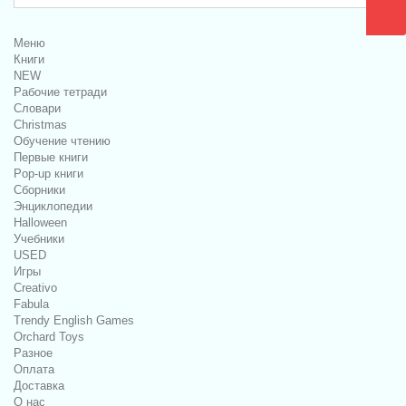
Меню
Книги
NEW
Рабочие тетради
Словари
Christmas
Обучение чтению
Первые книги
Pop-up книги
Сборники
Энциклопедии
Halloween
Учебники
USED
Игры
Creativo
Fabula
Trendy English Games
Orchard Toys
Разное
Оплата
Доставка
О нас