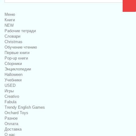
Меню
Книги
NEW
Рабочие тетради
Словари
Christmas
Обучение чтению
Первые книги
Pop-up книги
Сборники
Энциклопедии
Halloween
Учебники
USED
Игры
Creativo
Fabula
Trendy English Games
Orchard Toys
Разное
Оплата
Доставка
О нас