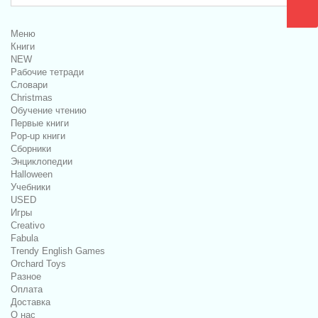
Меню
Книги
NEW
Рабочие тетради
Словари
Christmas
Обучение чтению
Первые книги
Pop-up книги
Сборники
Энциклопедии
Halloween
Учебники
USED
Игры
Creativo
Fabula
Trendy English Games
Orchard Toys
Разное
Оплата
Доставка
О нас