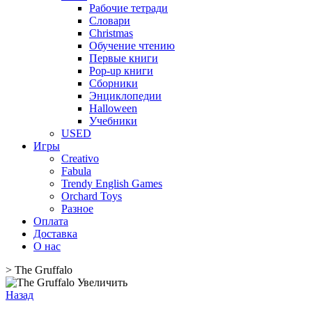
Рабочие тетради
Словари
Christmas
Обучение чтению
Первые книги
Pop-up книги
Сборники
Энциклопедии
Halloween
Учебники
USED
Игры
Creativo
Fabula
Trendy English Games
Orchard Toys
Разное
Оплата
Доставка
О нас
>
The Gruffalo
Увеличить
Назад