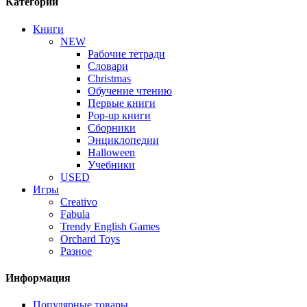
Категории
Книги
NEW
Рабочие тетради
Словари
Christmas
Обучение чтению
Первые книги
Pop-up книги
Сборники
Энциклопедии
Halloween
Учебники
USED
Игры
Creativo
Fabula
Trendy English Games
Orchard Toys
Разное
Информация
Популярные товары