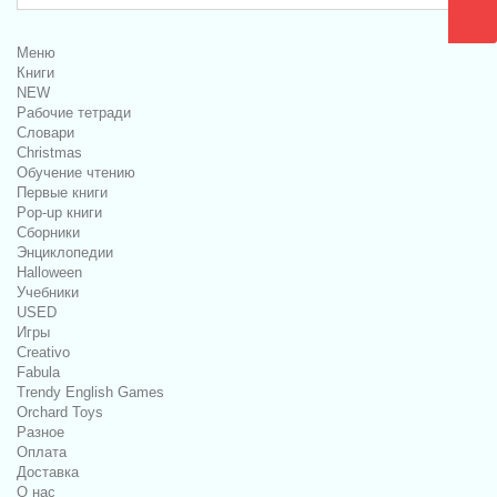
Меню
Книги
NEW
Рабочие тетради
Словари
Christmas
Обучение чтению
Первые книги
Pop-up книги
Сборники
Энциклопедии
Halloween
Учебники
USED
Игры
Creativo
Fabula
Trendy English Games
Orchard Toys
Разное
Оплата
Доставка
О нас