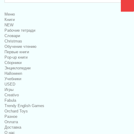
Меню
Книги
NEW
Рабочие тетради
Словари
Christmas
Обучение чтению
Первые книги
Pop-up книги
Сборники
Энциклопедии
Halloween
Учебники
USED
Игры
Creativo
Fabula
Trendy English Games
Orchard Toys
Разное
Оплата
Доставка
О нас