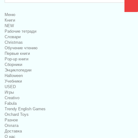
Меню
Книги
NEW
Рабочие тетради
Словари
Christmas
Обучение чтению
Первые книги
Pop-up книги
Сборники
Энциклопедии
Halloween
Учебники
USED
Игры
Creativo
Fabula
Trendy English Games
Orchard Toys
Разное
Оплата
Доставка
О нас