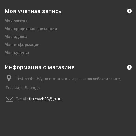
Моя учетная запись
Мои заказы
Мои кредитные квитанции
Мои адреса
Моя информация
Мои купоны
Информация о магазине
First book - Б/у, новые книги и игры на английском языке,
Россия, г. Вологда
E-mail:
firstbook35@ya.ru