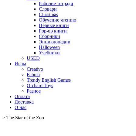
Рабочие тетради
Словари
Christmas
Обучение чтению
Первые книги
Pop-up книги
Сборники
Энциклопедии
Halloween
Учебники
USED
Игры
Creativo
Fabula
Trendy English Games
Orchard Toys
Разное
Оплата
Доставка
О нас
>
The Star of the Zoo