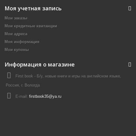
Моя учетная запись
Мои заказы
Мои кредитные квитанции
Мои адреса
Моя информация
Мои купоны
Информация о магазине
First book - Б/у, новые книги и игры на английском языке,
Россия, г. Вологда
E-mail:
firstbook35@ya.ru