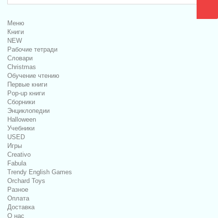
Меню
Книги
NEW
Рабочие тетради
Словари
Christmas
Обучение чтению
Первые книги
Pop-up книги
Сборники
Энциклопедии
Halloween
Учебники
USED
Игры
Creativo
Fabula
Trendy English Games
Orchard Toys
Разное
Оплата
Доставка
О нас