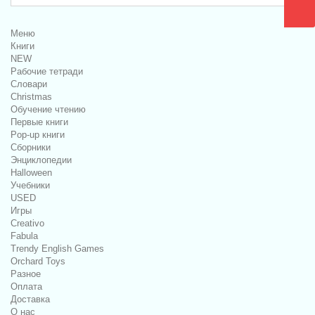
Меню
Книги
NEW
Рабочие тетради
Словари
Christmas
Обучение чтению
Первые книги
Pop-up книги
Сборники
Энциклопедии
Halloween
Учебники
USED
Игры
Creativo
Fabula
Trendy English Games
Orchard Toys
Разное
Оплата
Доставка
О нас