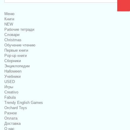
Меню
Книги
NEW
Рабочие тетради
Словари
Christmas
Обучение чтению
Первые книги
Pop-up книги
Сборники
Энциклопедии
Halloween
Учебники
USED
Игры
Creativo
Fabula
Trendy English Games
Orchard Toys
Разное
Оплата
Доставка
О нас