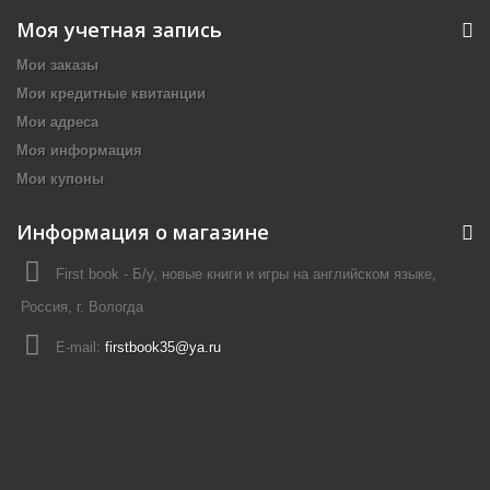
Моя учетная запись
Мои заказы
Мои кредитные квитанции
Мои адреса
Моя информация
Мои купоны
Информация о магазине
First book - Б/у, новые книги и игры на английском языке,
Россия, г. Вологда
E-mail:
firstbook35@ya.ru