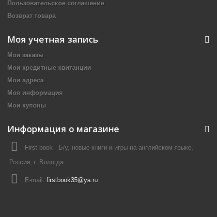
Пользовательское соглашение
Возврат товара
Моя учетная запись
Мои заказы
Мои кредитные квитанции
Мои адреса
Моя информация
Мои купоны
Информация о магазине
First book - Б/у, новые книги и игры на английском языке,
Россия, г. Вологда
E-mail:
firstbook35@ya.ru