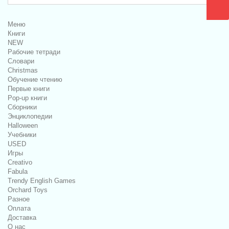
Меню
Книги
NEW
Рабочие тетради
Словари
Christmas
Обучение чтению
Первые книги
Pop-up книги
Сборники
Энциклопедии
Halloween
Учебники
USED
Игры
Creativo
Fabula
Trendy English Games
Orchard Toys
Разное
Оплата
Доставка
О нас