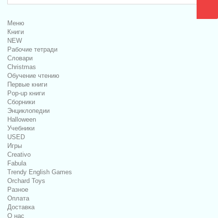
Меню
Книги
NEW
Рабочие тетради
Словари
Christmas
Обучение чтению
Первые книги
Pop-up книги
Сборники
Энциклопедии
Halloween
Учебники
USED
Игры
Creativo
Fabula
Trendy English Games
Orchard Toys
Разное
Оплата
Доставка
О нас