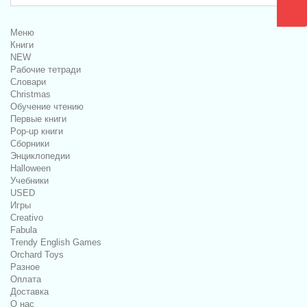
Меню
Книги
NEW
Рабочие тетради
Словари
Christmas
Обучение чтению
Первые книги
Pop-up книги
Сборники
Энциклопедии
Halloween
Учебники
USED
Игры
Creativo
Fabula
Trendy English Games
Orchard Toys
Разное
Оплата
Доставка
О нас