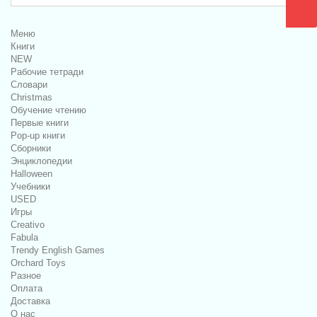
Меню
Книги
NEW
Рабочие тетради
Словари
Christmas
Обучение чтению
Первые книги
Pop-up книги
Сборники
Энциклопедии
Halloween
Учебники
USED
Игры
Creativo
Fabula
Trendy English Games
Orchard Toys
Разное
Оплата
Доставка
О нас