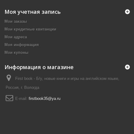
Моя учетная запись
Мои заказы
Мои кредитные квитанции
Мои адреса
Моя информация
Мои купоны
Информация о магазине
First book - Б/у, новые книги и игры на английском языке,
Россия, г. Вологда
E-mail:
firstbook35@ya.ru