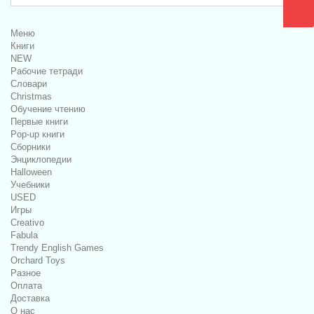
Меню
Книги
NEW
Рабочие тетради
Словари
Christmas
Обучение чтению
Первые книги
Pop-up книги
Сборники
Энциклопедии
Halloween
Учебники
USED
Игры
Creativo
Fabula
Trendy English Games
Orchard Toys
Разное
Оплата
Доставка
О нас