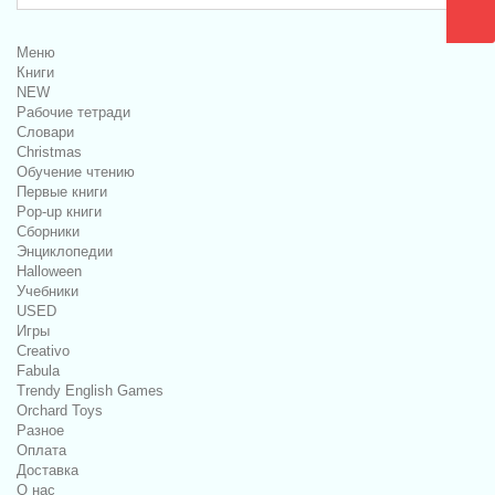
Меню
Книги
NEW
Рабочие тетради
Словари
Christmas
Обучение чтению
Первые книги
Pop-up книги
Сборники
Энциклопедии
Halloween
Учебники
USED
Игры
Creativo
Fabula
Trendy English Games
Orchard Toys
Разное
Оплата
Доставка
О нас