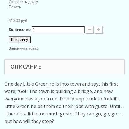
Отправить другу
Печать
810,00 руб
Количество
В корзину
Запомнить товар
ОПИСАНИЕ
One day Little Green rolls into town and says his first
word: "Go!" The town is building a bridge, and now
everyone has a job to do, from dump truck to forklift.
Little Green helps them do their jobs with gusto. Until . .
. there is a little too much gusto. They can go, go, go . . .
but how will they stop?