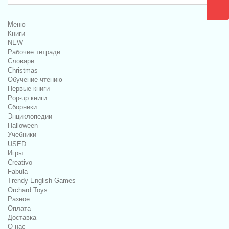
Меню
Книги
NEW
Рабочие тетради
Словари
Christmas
Обучение чтению
Первые книги
Pop-up книги
Сборники
Энциклопедии
Halloween
Учебники
USED
Игры
Creativo
Fabula
Trendy English Games
Orchard Toys
Разное
Оплата
Доставка
О нас