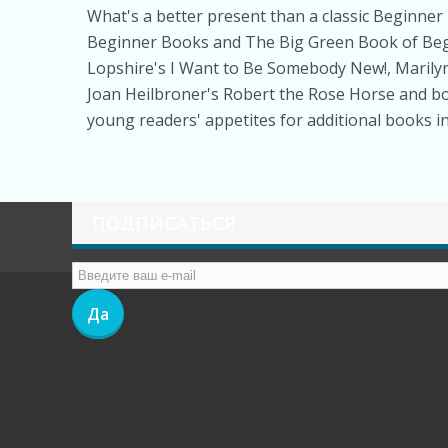
What's a better present than a classic Beginner 
Beginner Books
and
The Big Green Book of Be
Lopshire's
I Want to Be Somebody New!,
Marily
Joan Heilbroner's
Robert the Rose Horse
and bo
young readers' appetites for additional books i
ПОДПИСАТЬСЯ
Да