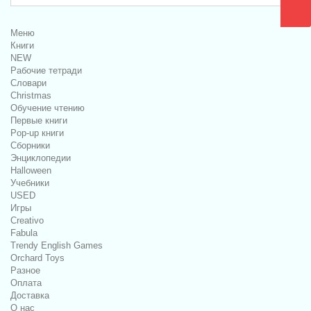
Меню
Книги
NEW
Рабочие тетради
Словари
Christmas
Обучение чтению
Первые книги
Pop-up книги
Сборники
Энциклопедии
Halloween
Учебники
USED
Игры
Creativo
Fabula
Trendy English Games
Orchard Toys
Разное
Оплата
Доставка
О нас