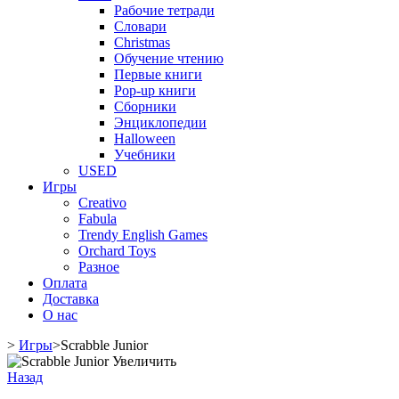
Рабочие тетради
Словари
Christmas
Обучение чтению
Первые книги
Pop-up книги
Сборники
Энциклопедии
Halloween
Учебники
USED
Игры
Creativo
Fabula
Trendy English Games
Orchard Toys
Разное
Оплата
Доставка
О нас
>
Игры
>
Scrabble Junior
Увеличить
Назад