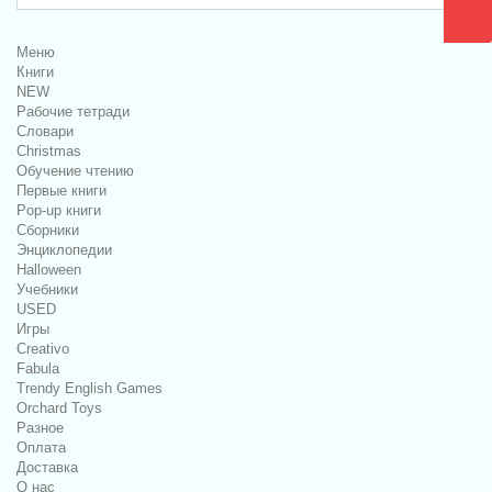
Меню
Книги
NEW
Рабочие тетради
Словари
Christmas
Обучение чтению
Первые книги
Pop-up книги
Сборники
Энциклопедии
Halloween
Учебники
USED
Игры
Creativo
Fabula
Trendy English Games
Orchard Toys
Разное
Оплата
Доставка
О нас