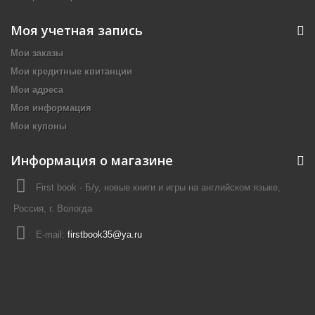
Моя учетная запись
Мои заказы
Мои кредитные квитанции
Мои адреса
Моя информация
Мои купоны
Информация о магазине
First book - Б/у, новые книги и игры на английском языке,
Россия, г. Вологда
E-mail:
firstbook35@ya.ru