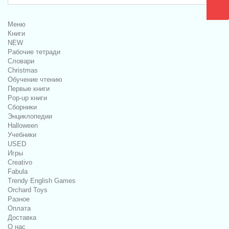
Меню
Книги
NEW
Рабочие тетради
Словари
Christmas
Обучение чтению
Первые книги
Pop-up книги
Сборники
Энциклопедии
Halloween
Учебники
USED
Игры
Creativo
Fabula
Trendy English Games
Orchard Toys
Разное
Оплата
Доставка
О нас