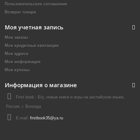
Пользовательское соглашение
Возврат товара
Моя учетная запись
Мои заказы
Мои кредитные квитанции
Мои адреса
Моя информация
Мои купоны
Информация о магазине
First book - Б/у, новые книги и игры на английском языке,
Россия, г. Вологда
E-mail:
firstbook35@ya.ru