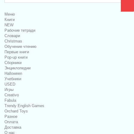
Меню
Книги
NEW
Рабочие тетради
Словари
Christmas
Обучение чтению
Первые книги
Pop-up книги
Сборники
Энциклопедии
Halloween
Учебники
USED
Игры
Creativo
Fabula
Trendy English Games
Orchard Toys
Разное
Оплата
Доставка
О нас